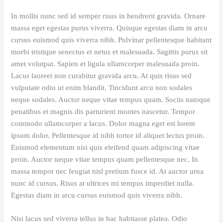
In mollis nunc sed id semper risus in hendrerit gravida. Ornare
massa eget egestas purus viverra. Quisque egestas diam in arcu
cursus euismod quis viverra nibh. Pulvinar pellentesque habitant
morbi tristique senectus et netus et malesuada. Sagittis purus sit
amet volutpat. Sapien et ligula ullamcorper malesuada proin.
Lacus laoreet non curabitur gravida arcu. At quis risus sed
vulputate odio ut enim blandit. Tincidunt arcu non sodales
neque sodales. Auctor neque vitae tempus quam. Sociis natoque
penatibus et magnis dis parturient montes nascetur. Tempor
commodo ullamcorper a lacus. Dolor magna eget est lorem
ipsum dolor. Pellentesque id nibh tortor id aliquet lectus proin.
Euismod elementum nisi quis eleifend quam adipiscing vitae
proin. Auctor neque vitae tempus quam pellentesque nec. In
massa tempor nec feugiat nisl pretium fusce id. At auctor urna
nunc id cursus. Risus at ultrices mi tempus imperdiet nulla.
Egestas diam in arcu cursus euismod quis viverra nibh.
Nisi lacus sed viverra tellus in hac habitasse platea. Odio