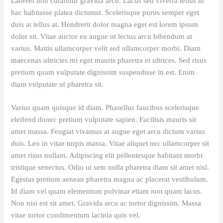
Laoreet non curabitur gravida arcu. Lacus sed viverra tellus in
hac habitasse platea dictumst. Scelerisque purus semper eget
duis at tellus at. Hendrerit dolor magna eget est lorem ipsum
dolor sit. Vitae auctor eu augue ut lectus arcu bibendum at
varius. Mattis ullamcorper velit sed ullamcorper morbi. Diam
maecenas ultricies mi eget mauris pharetra et ultrices. Sed risus
pretium quam vulputate dignissim suspendisse in est. Enim
diam vulputate ut pharetra sit.
Varius quam quisque id diam. Phasellus faucibus scelerisque
eleifend donec pretium vulputate sapien. Facilisis mauris sit
amet massa. Feugiat vivamus at augue eget arcu dictum varius
duis. Leo in vitae turpis massa. Vitae aliquet nec ullamcorper sit
amet risus nullam. Adipiscing elit pellentesque habitant morbi
tristique senectus. Odio ut sem nulla pharetra diam sit amet nisl.
Egestas pretium aenean pharetra magna ac placerat vestibulum.
Id diam vel quam elementum pulvinar etiam non quam lacus.
Non nisi est sit amet. Gravida arcu ac tortor dignissim. Massa
vitae tortor condimentum lacinia quis vel.